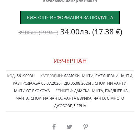
Каталожен номер 5619003Н
ВИЖ ОЩЕ ИНФОРМАЦИЯ ЗА ПРОДУКТА
Original
Теку
34.00
лв.
(17.38 €)
39.00
лв.
(19.94 €)
price
цена
was:
е:
ИЗЧЕРПАН
39.00лв.
34.0
КОД:
5619003Н
КАТЕГОРИИ:
ДАМСКИ ЧАНТИ
,
ЕЖЕДНЕВНИ ЧАНТИ
,
РАЗПРОДАЖБА 05.07.2026Г. ДО 05.08.2026Г.
,
СПОРТНИ ЧАНТИ
,
(19.94
(17.3
ЧАНТИ ОТ ЕКОКОЖА
ЕТИКЕТИ:
ДАМСКА ЧАНТА
,
ЕЖЕДНЕВНА
ЧАНТА
,
СПОРТНА ЧАНТА
,
ЧАНТА ЕВРИКА
,
ЧАНТА С МНОГО
€).
€).
ДЖОБОВЕ
,
ЧЕРНА
SHARE