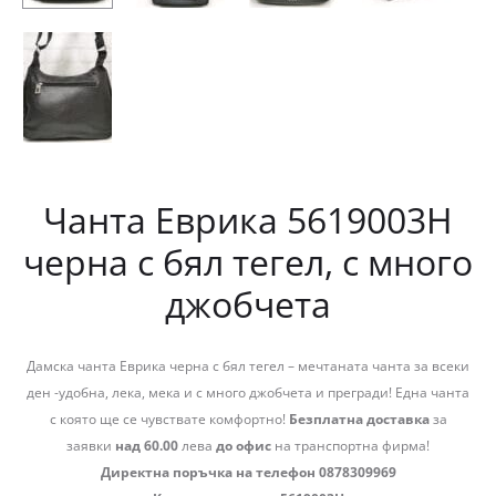
Чанта Еврика 5619003Н
черна с бял тегел, с много
джобчета
Дамска чанта Еврика черна с бял тегел – мечтаната чанта за всеки
ден -удобна, лека, мека и с много джобчета и прегради! Една чанта
с която ще се чувствате комфортно!
Безплатна доставка
за
заявки
над 60.00
лева
до офис
на транспортна фирма!
Директна поръчка на телефон 0878309969