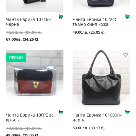
Купи
Ку
Чанта Еврика 10716Н
Чанта Еврика 10224С
черна
тъмно синя кожа
Original
49.00
лв.
(25.05 €)
76.00
лв.
(38.86 €)
price
Текущата
67.00
лв.
(34.26 €)
was:
цена
76.00лв.
е:
ПРОМО
(38.86
67.00лв.
€).
(34.26
€).
Купи
Ку
Чанта Еврика 10FPE за
Чанта Еврика 101000Н-1
кръста
черна
Original
59.00
лв.
(30.17 €)
79.00
лв.
(40.39 €)
price
Текущата
49.00
лв.
(25.05 €)