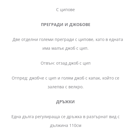
С ципове
ПРЕГРАДИ И ДЖОБОВЕ
Две отделни големи прегради с ципове, като в едната
има малък джоб с цип.
Отвън: отзад джоб с цип
Отпред: джобче с цип и голям джоб с капак, който се
залепва с велкро.
ДРЪЖКИ
Една дълга регулираща се дръжка в разгърнат вид с
дължина 110см