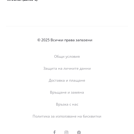
was:
цена
79.00лв.
е:
(40.39
49.00лв.
€).
(25.05
€).
© 2025 Всички права запазени
Общи условия
Защита на личните данни
Доставка и плащане
Връщане и замяна
Връзка с нас
Политика за използване на бисквитки
F
I
P