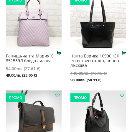
ПРОМО
ПРОМО
Купи
Ку
Раница-чанта Мария С
Чанта Еврика 10900НЕК
351559Л бледо лилава
естествена кожа, черна
лъскава
Original
54.00
лв.
(27.61 €)
Original
149.00
лв.
(76.18 €)
price
Текущата
49.00
лв.
(25.05 €)
price
Текущата
98.00
лв.
(50.11 €)
was:
цена
was:
цена
54.00лв.
е:
149.00лв.
е:
(27.61
49.00лв.
ПРОМО
ПРОМО
(76.18
98.00лв.
€).
(25.05
€).
(50.11
€).
€).