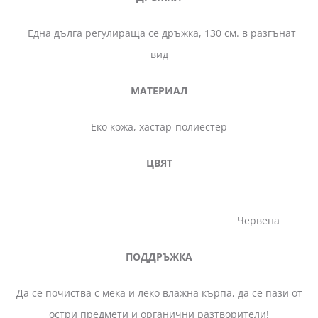
Една дълга регулираща се дръжка, 130 см. в разгънат
вид
МАТЕРИАЛ
Еко кожа, хастар-полиестер
ЦВЯТ
Червена
ПОДДРЪЖКА
Да се почиства с мека и леко влажна кърпа, да се пази от
остри предмети и органични разтворители!