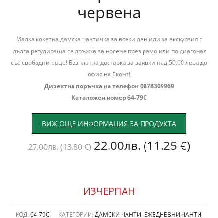
червена
Малка кокетна дамска чантичка за всеки ден или за екскурзия с
дълга регулираща се дръжка за носене през рамо или по диагонал
със свободни ръце! Безплатна доставка за заявки над 50.00 лева до
офис на Еконт!
Директна поръчка на телефон 0878309969
Каталожен номер 64-79С
ВИЖ ОЩЕ ИНФОРМАЦИЯ ЗА ПРОДУКТА
Original
Теку
22.00
лв.
(11.25 €)
27.00
лв.
(13.80 €)
price
цена
was:
е:
ИЗЧЕРПАН
27.00лв.
22.0
КОД:
64-79С
КАТЕГОРИИ:
ДАМСКИ ЧАНТИ
,
ЕЖЕДНЕВНИ ЧАНТИ
,