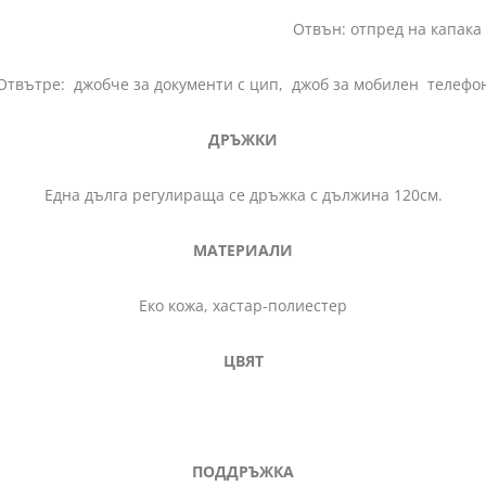
 на капака джоб с цип, на гъ
Отвътре: джобче за документи с цип, джоб за мобилен телефо
ДРЪЖКИ
Една дълга регулираща се дръжка с дължина 120см.
МАТЕРИАЛИ
Еко кожа, хастар-полиестер
ЦВЯТ
ерв
ПОДДРЪЖКА