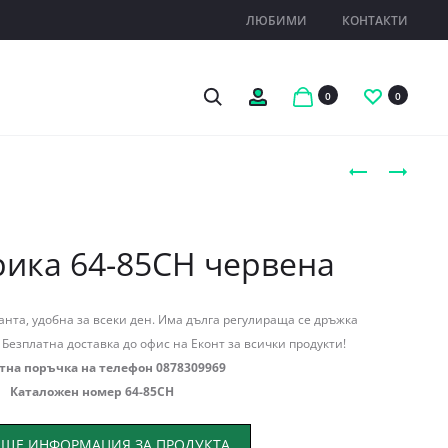
ЛЮБИМИ
КОНТАКТИ
Search
Профил
0
0
Produc
ЧАНТА
ЧАНТА
ЕВРИКА
ЕВРИКА
naviga
64-
64-
56ТС
102СН
рика 64-85СН червена
ТЪМНО
ЧЕРВЕНА
СИНЯ
нта, удобна за всеки ден. Има дълга регулираща се дръжка
 Безплатна доставка до офис на Еконт за всички продукти!
тна поръчка на телефон 0878309969
Каталожен номер 64-85СН
ЩЕ ИНФОРМАЦИЯ ЗА ПРОДУКТА