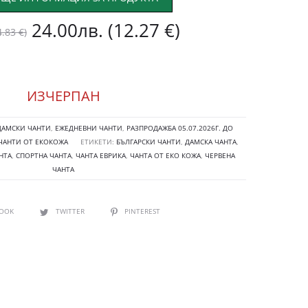
Original
Текущата
24.00
лв.
(12.27 €)
4.83 €)
price
цена
ИЗЧЕРПАН
was:
е:
ДАМСКИ ЧАНТИ
,
ЕЖЕДНЕВНИ ЧАНТИ
,
РАЗПРОДАЖБА 05.07.2026Г. ДО
29.00лв.
24.00лв.
ЧАНТИ ОТ ЕКОКОЖА
ЕТИКЕТИ:
БЪЛГАРСКИ ЧАНТИ
,
ДАМСКА ЧАНТА
,
НТА
,
СПОРТНА ЧАНТА
,
ЧАНТА ЕВРИКА
,
ЧАНТА ОТ ЕКО КОЖА
,
ЧЕРВЕНА
(14.83
(12.27
ЧАНТА
€).
€).
BOOK
TWITTER
PINTEREST