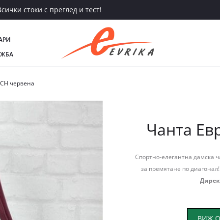
сички стоки с преглед и тест!
АРИ
АЖБА
5СН червена
Чанта Ев
Спортно-елегантна дамска ча
за премятане по диагонал!
Дирек
ВИЖ О