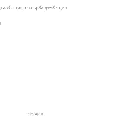
рба джоб с цип
н
ен