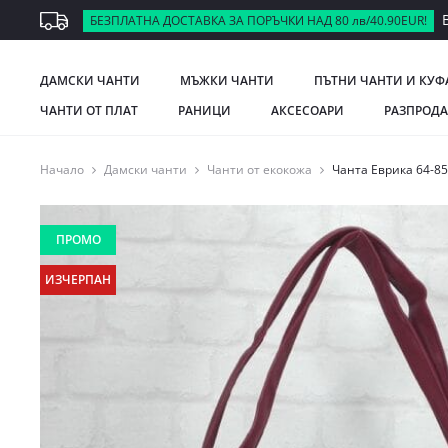
В
БЕЗПЛАТНА ДОСТАВКА ЗА ПОРЪЧКИ НАД 80 лв/40.90EUR!
ДАМСКИ ЧАНТИ
МЪЖКИ ЧАНТИ
ПЪТНИ ЧАНТИ И КУФ
ЧАНТИ ОТ ПЛАТ
РАНИЦИ
АКСЕСОАРИ
РАЗПРОД
Начало
Дамски чанти
Чанти от екокожа
Чанта Еврика 64-8
ПРОМО
ИЗЧЕРПАН